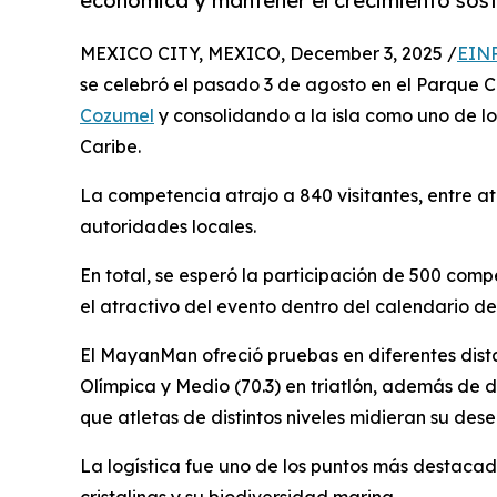
económica y mantener el crecimiento sost
MEXICO CITY, MEXICO, December 3, 2025 /
EINP
se celebró el pasado 3 de agosto en el Parque 
Cozumel
y consolidando a la isla como uno de lo
Caribe.
La competencia atrajo a 840 visitantes, entre a
autoridades locales.
En total, se esperó la participación de 500 comp
el atractivo del evento dentro del calendario de
El MayanMan ofreció pruebas en diferentes dista
Olímpica y Medio (70.3) en triatlón, además de d
que atletas de distintos niveles midieran su des
La logística fue uno de los puntos más destacad
cristalinas y su biodiversidad marina.