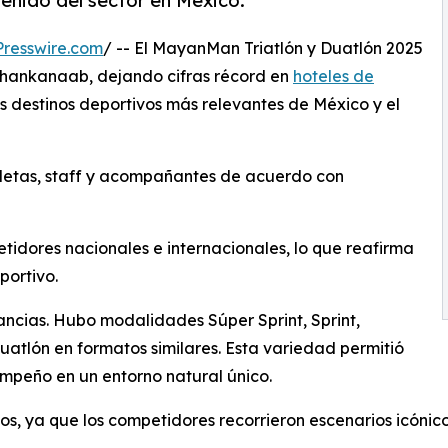
enido del sector en México.
resswire.com
/ -- El MayanMan Triatlón y Duatlón 2025
Chankanaab, dejando cifras récord en
hoteles de
s destinos deportivos más relevantes de México y el
tletas, staff y acompañantes de acuerdo con
etidores nacionales e internacionales, lo que reafirma
portivo.
ncias. Hubo modalidades Súper Sprint, Sprint,
uatlón en formatos similares. Esta variedad permitió
empeño en un entorno natural único.
os, ya que los competidores recorrieron escenarios icóni