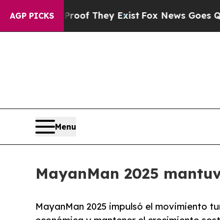
ers no Proof They Exist
Fox News Goes Quiet as '
AGP PICKS
Menu
MayanMan 2025 mantuvo 
MayanMan 2025 impulsó el movimiento turí