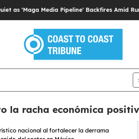
Maga Media Pipeline' Backfires Amid Rumors Tru
la racha económica positiva
stico nacional al fortalecer la derrama