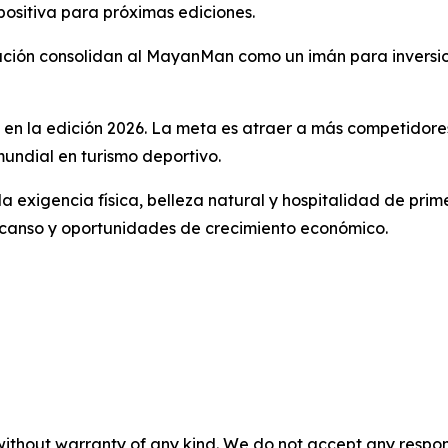
positiva para próximas ediciones.
ización consolidan al MayanMan como un imán para inversi
a en la edición 2026. La meta es atraer a más competidore
mundial en turismo deportivo.
gencia física, belleza natural y hospitalidad de primer ni
scanso y oportunidades de crecimiento económico.
without warranty of any kind. We do not accept any responsib