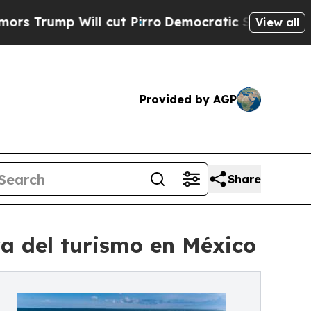
mp Will cut Pirro
Democratic Socialists of Amer
View all
Provided by AGP
Share
 del turismo en México